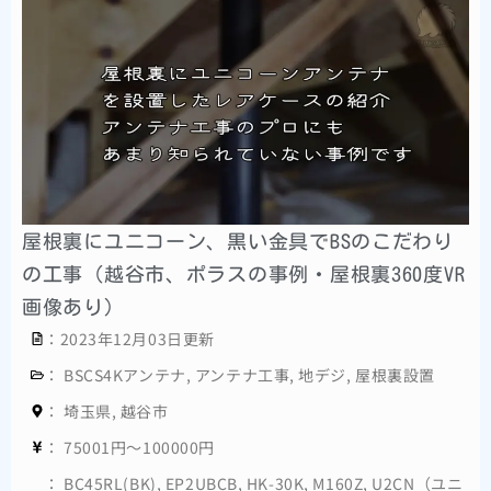
屋根裏にユニコーン、黒い金具でBSのこだわり
の工事（越谷市、ポラスの事例・屋根裏360度VR
画像あり）
：2023年12月03日更新
：
BSCS4Kアンテナ
,
アンテナ工事
,
地デジ
,
屋根裏設置
：
埼玉県
,
越谷市
：
75001円～100000円
：
BC45RL(BK)
,
EP2UBCB
,
HK-30K
,
M160Z
,
U2CN（ユニ