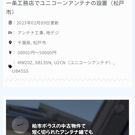
一条工務店でユニコーンアンテナの設置（松戸
市）
：2023年02月09日更新
：
アンテナ工事
,
地デジ
：
千葉県
,
松戸市
：
30001円～50000円
：
MW20Z
,
SB13SN
,
U2CN（ユニコーンアンテナ）
,
UB45SS