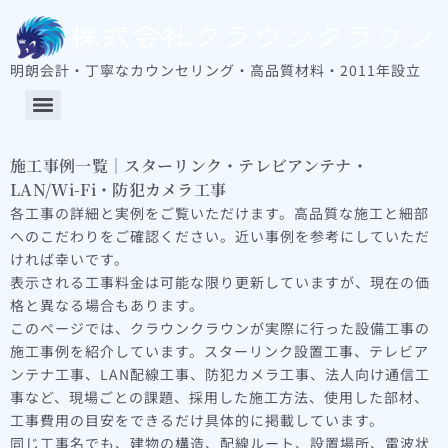
明朗会計・丁寧なカウンセリング・高品質材料・2011年設立
STARLINK（スターリンク）取り付け工事料金および注意事項
スターリンクとは？その仕組みや利用方法、メリット・デメリットを徹底解説！
自宅へのスターリンク導入は難しくない！相談・工事・費用の流れを紹介
施工事例一覧｜スターリンク・テレビアンテナ・
LAN/Wi-Fi・防犯カメラ工事
各工事の詳細と実例をご覧いただけます。高品質な施工と細部
へのこだわりをご確認ください。近い事例を参考にしていただ
ければ幸いです。
表示される工事料金は可能な限り更新していますが、現在の価
格と異なる場合もあります。
このページでは、クラウンクラウンが実際に行った設備工事の
施工事例を紹介しています。スターリンク設置工事、テレビア
ンテナ工事、LAN配線工事、防犯カメラ工事、法人向け通信工
事など、現場ごとの課題、採用した施工方法、使用した部材、
工事費用の目安をできるだけ具体的に掲載しています。
同じ工事名でも、建物の構造、配線ルート、設置場所、電波状