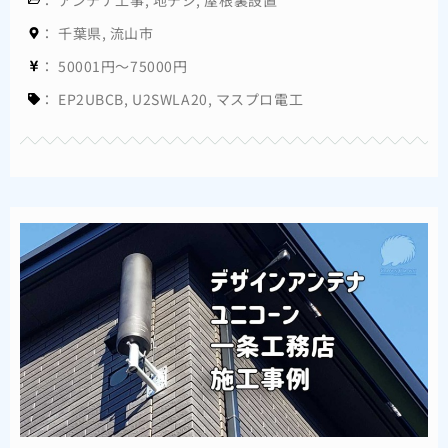
：
アンテナ工事
,
地デジ
,
屋根裏設置
：
千葉県
,
流山市
：
50001円～75000円
：
EP2UBCB
,
U2SWLA20
,
マスプロ電工