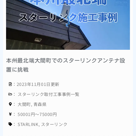
本州最北端大間町でのスターリンクアンテナ設
置に挑戦
：2023年11月01日更新
：
スターリンク取付工事事例一覧
：
大間町
,
青森県
：
50001円～75000円
：
STARLINK
,
スターリンク