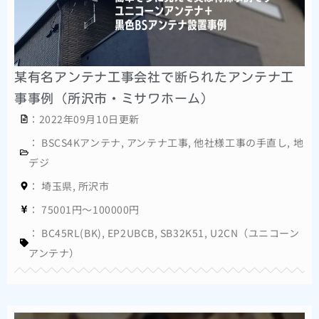
某有名アンテナ工事会社で断られたアンテナ工
事事例（所沢市・ミサワホーム）
：2022年09月10日更新
：
BSCS4Kアンテナ
,
アンテナ工事
,
他社様工事の手直し
,
地
デジ
：
埼玉県
,
所沢市
：
75001円～100000円
：
BC45RL(BK)
,
EP2UBCB
,
SB32K51
,
U2CN（ユニコーン
アンテナ）