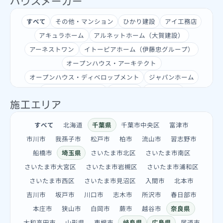
ハウスメーカー
すべて
その他・マンション
ひかり建設
アイ工務店
アキュラホーム
アルネットホーム（大賀建設）
アーネストワン
イトーピアホーム（伊藤忠グループ）
オープンハウス・アーキテクト
オープンハウス・ディベロップメント
ジャパンホーム
スウェーデンハウス
タマック
タマホーム
施工エリア
ナビハウジング
ハウセット
ハスカーサ（グローバルホーム）
ビルトホーム
すべて
北海道
千葉県
千葉市中央区
富津市
ポラス（POLUS）
ミサワホーム
一条工務店
市川市
我孫子市
松戸市
柏市
流山市
習志野市
三栄建築設計
住友林業
借家・賃貸
団地
平屋
船橋市
埼玉県
さいたま市北区
さいたま市南区
斉藤工務店
日栄商事
東栄住宅
社屋・ビル
さいたま市大宮区
さいたま市岩槻区
さいたま市浦和区
積水ハウス
近藤建設
飯田産業
さいたま市西区
さいたま市見沼区
入間市
北本市
吉川市
坂戸市
川口市
志木市
所沢市
春日部市
本庄市
狭山市
白岡市
蕨市
越谷市
奈良県
大和高田市
山形県
東根市
岐阜県
広島県
尾道市