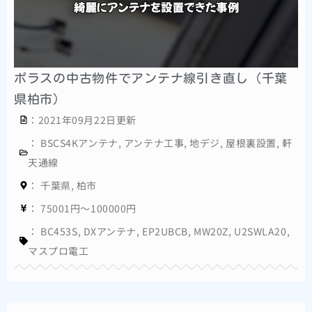
ポラスの中古物件でアンテナ線引き直し（千葉
県柏市）
：2021年09月22日更新
：
BSCS4Kアンテナ
,
アンテナ工事
,
地デジ
,
屋根裏設置
,
軒
天通線
：
千葉県
,
柏市
：
75001円～100000円
：
BC453S
,
DXアンテナ
,
EP2UBCB
,
MW20Z
,
U2SWLA20
,
マスプロ電工