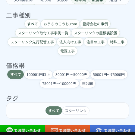
東京都
世田谷区
中央区
八王子市
台東区
工事種別
小金井市
新宿区
板橋区
江東区
港区
目黒区
すべて
おうちのこうじ.com
登録会社の事例
練馬区
荒川区
葛飾区
豊島区
足立区
栃木県
スターリンク取付工事事例一覧
スターリンクの屋根裏設置
佐野市
神奈川県
川崎市多摩区
横須賀市
綾瀬市
鎌倉市
福岡県
久留米市
茨城県
龍ケ崎市
長野県
スターリンク先行配管工事
法人向け工事
注目の工事
特殊工事
佐久市
南佐久郡
南牧村
軽井沢町
青森県
大間町
電源工事
静岡県
三島市
裾野市
価格帯
すべて
100001円以上
30001円～50000円
50001円～75000円
75001円～100000円
非公開
タグ
すべて
スターリンク