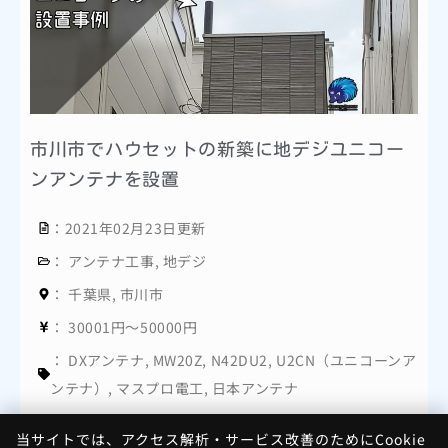
市川市でハウセットの新築に地デジユニコー
ンアンテナを設置
：2021年02月23日更新
：
アンテナ工事
,
地デジ
：
千葉県
,
市川市
：
30001円～50000円
：
DXアンテナ
,
MW20Z
,
N42DU2
,
U2CN（ユニコーンア
ンテナ）
,
マスプロ電工
,
日本アンテナ
当サイトでは、アクセス解析・サービス改善のためにCookie