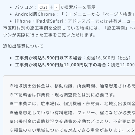
パソコン：
＋
で検索バーを表示
Ctrl
F
Android版Chrome：「︙」メニューから「ページ内検索
iPhone・iPad版Safari：アドレスバーまたは共有メ
市区町村別の施工事例を公開している地域には、「施工事例」へ
ウンが実際に行った工事をご覧いただけます。
追加出張費について
工事費が税込5,500円以下の場合：
別途16,500円（税込）
工事費が税込5,500円超11,000円以下の場合：
別途11,0
※地域別出張料金は、移動距離、所要時間、通常想定される
※下記料金は作業費・現地調査費とは別に必要です。
※工事費には、駐車場代、個別機器・部材費、地域別出張料
※通常想定していない有料道路、フェリー、宿泊などが必要
※出張料金は道路状況や交通費の変動などにより、不定期に
※掲載のない地域についても対応できる場合があります。ス