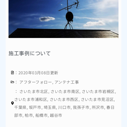
施工事例について
：2020年03月08日更新
：
アフターフォロー
,
アンテナ工事
：
さいたま市北区
,
さいたま市南区
,
さいたま市岩槻区
,
さいたま市浦和区
,
さいたま市西区
,
さいたま市見沼区
,
千葉県
,
坂戸市
,
埼玉県
,
川口市
,
我孫子市
,
所沢市
,
春日
部市
,
柏市
,
船橋市
,
越谷市