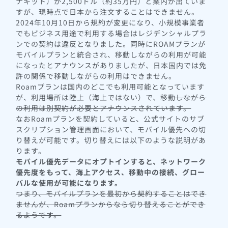
ナキット）が2,500ドル（約35万円）と案内が出ていま
すが、現時点で日本から注文することはできません。
2024年10月10日から規約が変更になり、小規模事業者
でもビジネス用途で利用する場合はレジデンシャルプラ
ンでの契約は違反となりました。同時にROAMプランが
モバイルプランと統合され、移動しながらの利用が可能
になったとアナウンスがありましたが、日本国内では免
許の関係で移動しながらの利用はできません。
Roamプランは国内のどこでも利用可能となっています
が、利用場所は陸上（海上ではない）で、
移動しながら
の利用は別契約が必要とアナウンスされています。
なおRoamプランを契約していると、公式サイトのサブ
スクリプション管理画面において、モバイル優先への切
り替えが可能です。切り替えには以下のような説明があ
ります。
モバイル優先データにオプトインすると、ネットワーク
優先度をもって、海上アクセス、移動中の接続、グロー
バルな使用が可能になります。
つまり、モバイルプランを最初から契約することはでき
ませんが、Roamプランからなら切り替えることができ
るようです。