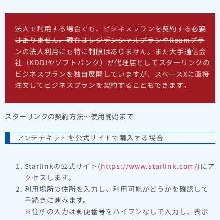
法人で利用する場合でも、ビジネスプランを契約する必要
はありません。現在はレジデンシャルプランやRoamプラ
ンの法人利用にも特に制限はありません。
また大手通信会
社（KDDIやソフトバンク）が代理店としてスターリンクの
ビジネスプランを独自展開していますが、スペースXに直接
注文してビジネスプランを契約することもできます。
スターリンクの契約方法～使用開始まで
アンテナキットを公式サイトで購入する場合
Starlinkの公式サイト(
https://www.starlink.com/
)にア
クセスします。
利用場所の住所を入力し、利用可能かどうかを確認して
手続きに進みます。
※住所の入力は郵便番号をハイフンなしで入力し、表示