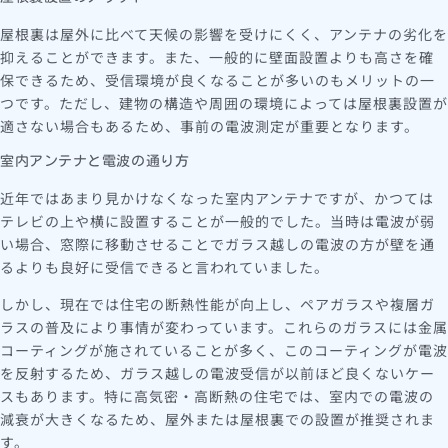
屋根裏は屋外に比べて天候の影響を受けにくく、アンテナの劣化を
抑えることができます。また、一般的に壁面設置よりも高さを確
保できるため、受信環境が良くなることが多いのもメリットの一
つです。ただし、建物の構造や周囲の環境によっては屋根裏設置が
適さない場合もあるため、事前の電波測定が重要となります。
室内アンテナと電波の通り方
近年ではあまり見かけなくなった室内アンテナですが、かつては
テレビの上や横に設置することが一般的でした。当時は電波が弱
い場合、窓際に移動させることでガラス越しの電波の方が壁を通
るよりも良好に受信できると言われていました。
しかし、現在では住宅の断熱性能が向上し、ペアガラスや複層ガ
ラスの普及により事情が変わっています。これらのガラスには金属
コーティングが施されていることが多く、このコーティングが電波
を反射するため、ガラス越しの電波受信が以前ほど良くないケー
スもあります。特に高気密・高断熱の住宅では、室内での電波の
減衰が大きくなるため、屋外または屋根裏での設置が推奨されま
す。