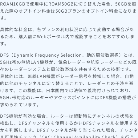
ROAM10GBで使用中にROAM50GBに切り替えた場合、50GBを超
えた際のオプトイン料金は50GBプランのオプトイン料金になりま
す。
具体的な料金は、各プランの利用状況に応じて変動する場合があ
るため、購入前にWebポータル内で確認することをおすすめしま
す。
DFS（Dynamic Frequency Selection、動的周波数選択）とは、
5GHz帯の無線LAN機器が、気象レーダーや航空レーダーなどの既
存のレーダーシステムと周波数帯域を共有するための技術です。
具体的には、無線LAN機器がレーダー信号を検知した場合、自動
的に他のチャンネルに切り替えることで、レーダーとの干渉を避
けます。この機能は、日本国内では法律で義務付けられており、
5GHz帯対応のルーターやアクセスポイントにはDFS機能の搭載が
求められています。
DFS機能が有効な場合、ルーターは起動時にチャンネルの状態を
検出し、DFSチャンネルを使用するか非DFSチャンネルを使用する
かを判断します。DFSチャンネルが割り当てられた場合、チャンネ
ル可用性チェック（CAC: Channel Availability Check）を行う