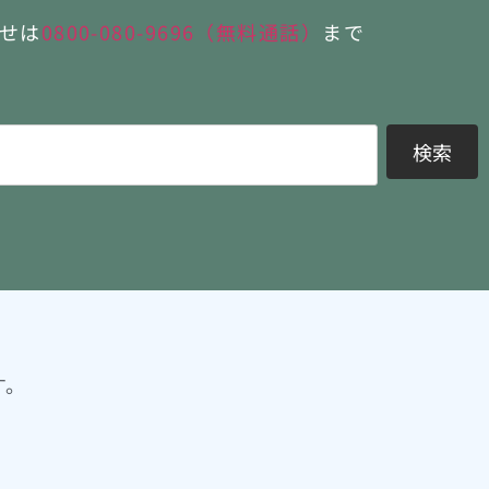
せは
0800-080-9696（無料通話）
まで
検索
す。