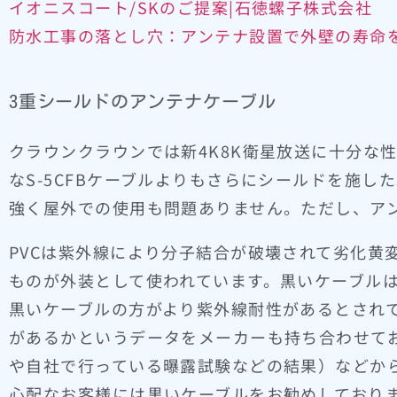
イオニスコート/SKのご提案|石徳螺子株式会社
防水工事の落とし穴：アンテナ設置で外壁の寿命
3重シールドのアンテナケーブル
クラウンクラウンでは新4K8K衛星放送に十分な
なS-5CFBケーブルよりもさらにシールドを施し
強く屋外での使用も問題ありません。ただし、アン
PVCは紫外線により分子結合が破壊されて劣化黄
ものが外装として使われています。黒いケーブル
黒いケーブルの方がより紫外線耐性があるとされ
があるかというデータをメーカーも持ち合わせて
や自社で行っている曝露試験などの結果）などか
心配なお客様には黒いケーブルをお勧めしており