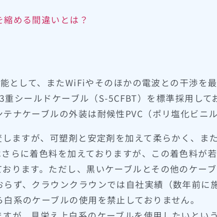
を縮める間違いとは？
性能として、またWiFiやそのほかの電波との干渉を
た3重シールドケーブル（S-5CFBT）を標準採用し
テナケーブルの外装は耐候性PVC（ポリ塩化ビニ
変しますが、可塑剤と安定剤を加えて柔らかく、ま
はさらに着色料を加えておりますが、この着色料が
ております。ただし、黒いケーブルとその他のケー
おらず、クラウンクラウンでは自社実績（数年前に
ら白系のケーブルの使用を禁止しておりません。
ますが、見栄え上白系のケーブルを使用したいとい