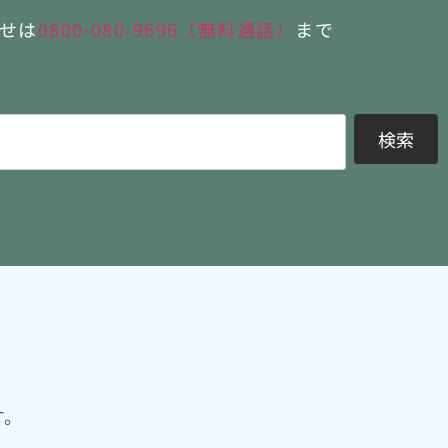
せは
0800-080-9696（無料通話）
まで
検索
す。