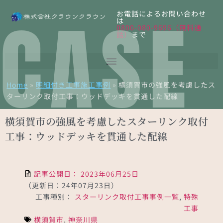
CASE
お電話によるお問い合わせ
は
0800-080-9696（無料通
話）
まで
Home
»
明細付き工事施工事例
»
横須賀市の強風を考慮したス
ターリンク取付工事：ウッドデッキを貫通した配線
横須賀市の強風を考慮したスターリンク取付
工事：ウッドデッキを貫通した配線
記事公開日：
2023年06月25日
（更新日：24年07月23日）
工事種別：
スターリンク取付工事事例一覧
,
特殊
工事
横須賀市
,
神奈川県