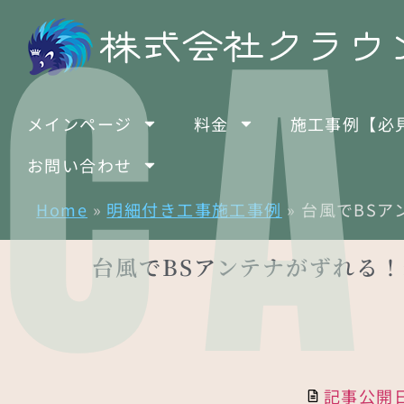
CA
メインページ
料金
施工事例【必
お問い合わせ
Home
»
明細付き工事施工事例
»
台風でBSア
台風でBSアンテナがずれる
記事公開