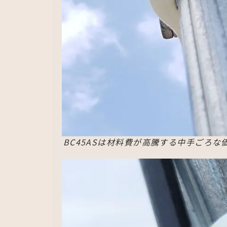
BC45ASは材料費が高騰する中手ごろ