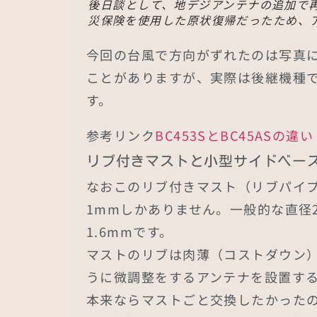
後日談として、地デジアンテナの追加で
災保険を使用した原状復帰だったため、
今回の台風で方向がずれたのは写真にあ
ことがありますが、実際は後継機種
す。
参考リンク
BC453SとBC45ASの違
リブ付きマストと小型サイドベー
なおこのリブ付きマスト（リブパイ
1mmしかありません。一般的な直径
1.6mmです。
マストのリブは肉薄（コストダウン
うに微調整をするアンテナを設置す
本来ならマストごと交換したかったの