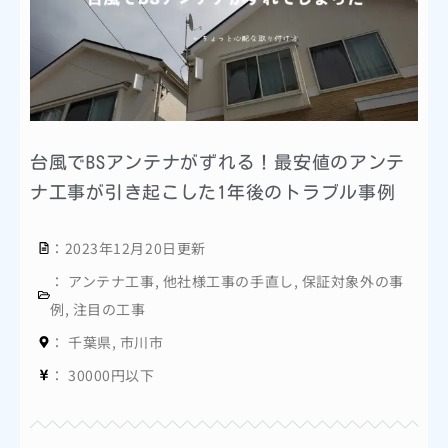
台風でBSアンテナがずれる！最安値のアンテ
ナ工事が引き起こした1年後のトラブル事例
：2023年12月20日更新
：
アンテナ工事
,
他社様工事の手直し
,
保証対象外の事
例
,
注目の工事
：
千葉県
,
市川市
：
30000円以下