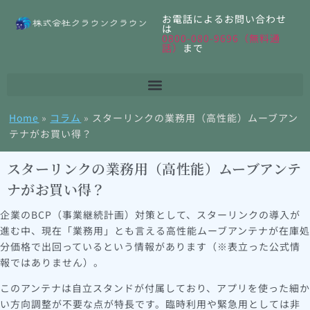
お電話によるお問い合わせ
は
0800-080-9696（無料通
話）
まで
Home
»
コラム
»
スターリンクの業務用（高性能）ムーブアン
テナがお買い得？
スターリンクの業務用（高性能）ムーブアンテ
ナがお買い得？
企業のBCP（事業継続計画）対策として、スターリンクの導入が
進む中、現在「業務用」とも言える高性能ムーブアンテナが在庫処
分価格で出回っているという情報があります（※表立った公式情
報ではありません）。
このアンテナは自立スタンドが付属しており、アプリを使った細か
い方向調整が不要な点が特長です。臨時利用や緊急用としては非