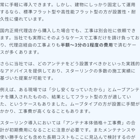
常に手軽に導入できます。しかし、建物にしっかり固定して運用
するなら、標準フラット型や高性能フラット型の方が設置性・耐
久性に優れています。
国内正規代理店から購入した場合でも、工事は別会社に依頼でき
ます。当社でも実際にそのようなケースで工事だけを請け負ってお
り、代理店経由の工事よりも
半額〜3分の1程度の費用
で済むケー
スが多くあります。
さらに当社では、どのアンテナをどう設置すべきかといった実践的
なアドバイスを提供しており、スターリンクの多数の施工実績に
基づいた提案が可能です。
例えば、ある現場では「少し安くなっていたから」とムーブアンテ
ナを購入されたものの、結果としてフラット型の方が適してい
た、というケースもありました。ムーブタイプの方が設置に手間が
かかり、工事費が高くなることもあります。
スターリンク導入においては「アンテナ本体価格＋工事費」の合
計が初期費用になることに注意が必要です。またメンテナンスや
使い勝手なども含めた長期コストもここに見込んで検討するのが