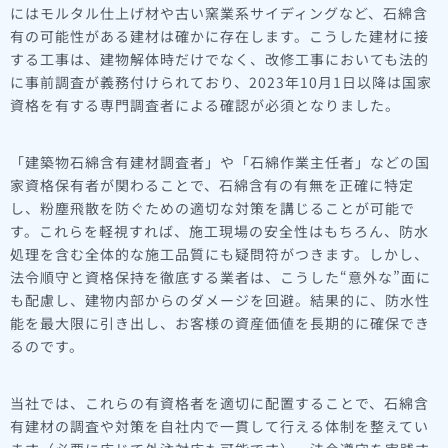
にはモルタル仕上げ材や古い窯業系サイディングなど、石綿含
有の可能性がある建材は確かに存在します。こうした建材に接
する工事は、建物解体時だけでなく、改修工事においても法的
に事前調査が義務付けられており、2023年10月1日以降は国家
資格を有する専門調査者による確認が必須となりました。
「建築物石綿含有建材調査者」や「石綿作業主任者」などの国
家資格保有者が関わることで、石綿含有の有無を正確に特定
し、粉塵飛散を防ぐための適切な対策を講じることが可能で
す。これらを軽視すれば、施工現場の安全性はもちろん、防水
処理を含む全体的な施工品質にも疑問符がつきます。しかし、
法令順守と資格保持を徹底する業者は、こうした“意外な”面に
も配慮し、建物内部からのダメージを回避。結果的に、防水性
能を最大限に引き出し、お客様の資産価値を長期的に確保でき
るのです。
当社では、これらの有資格者を適切に配置することで、石綿含
有建材の調査や対策を自社内で一貫して行える体制を整えてい