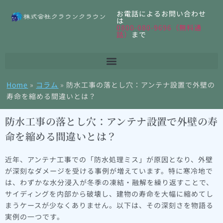
お電話によるお問い合わせ
は
0800-080-9696（無料通
話）
まで
Home
»
コラム
»
防水工事の落とし穴：アンテナ設置で外壁の
寿命を縮める間違いとは？
防水工事の落とし穴：アンテナ設置で外壁の寿
命を縮める間違いとは？
近年、アンテナ工事での「防水処理ミス」が原因となり、外壁
が深刻なダメージを受ける事例が増えています。特に寒冷地で
は、わずかな水分浸入が冬季の凍結・融解を繰り返すことで、
サイディングを内部から破壊し、建物の寿命を大幅に縮めてし
まうケースが少なくありません。以下は、その深刻さを物語る
実例の一つです。