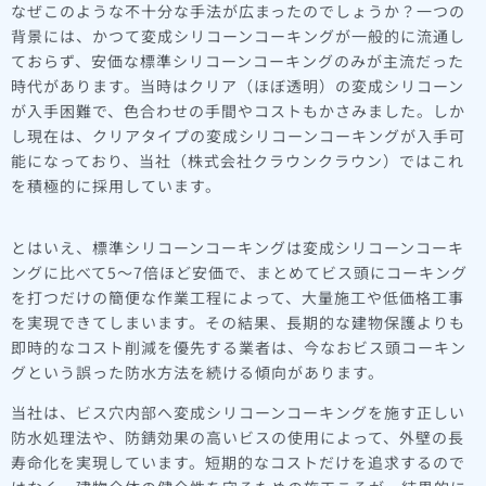
なぜこのような不十分な手法が広まったのでしょうか？一つの
背景には、かつて変成シリコーンコーキングが一般的に流通し
ておらず、安価な標準シリコーンコーキングのみが主流だった
時代があります。当時はクリア（ほぼ透明）の変成シリコーン
が入手困難で、色合わせの手間やコストもかさみました。しか
し現在は、クリアタイプの変成シリコーンコーキングが入手可
能になっており、当社（株式会社クラウンクラウン）ではこれ
を積極的に採用しています。
とはいえ、標準シリコーンコーキングは変成シリコーンコーキ
ングに比べて5～7倍ほど安価で、まとめてビス頭にコーキング
を打つだけの簡便な作業工程によって、大量施工や低価格工事
を実現できてしまいます。その結果、長期的な建物保護よりも
即時的なコスト削減を優先する業者は、今なおビス頭コーキン
グという誤った防水方法を続ける傾向があります。
当社は、ビス穴内部へ変成シリコーンコーキングを施す正しい
防水処理法や、防錆効果の高いビスの使用によって、外壁の長
寿命化を実現しています。短期的なコストだけを追求するので