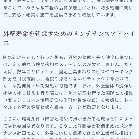
ます（必要に応じて外注対応も可能です）。法令遵守を実践す
ることで、あらゆる工程の品質が底上げされ、防水処理に関し
ても安心・確実な施工を提供できると確信しています。
外壁寿命を延ばすためのメンテナンスアドバイ
ス
防水処理を正しく行った後も、外壁の状態を長く健全に保つに
は、定期的な点検や適切なメンテナンスが欠かせません。たと
えば、数年ごとにアンテナ固定金具まわりのビスやコーキング
部分を目視確認し、亀裂や浮きがないかチェックするだけで
も、早期発見・早期対処が可能です。また、外壁全体の洗浄や
塗装の塗り替えを行う際には、防水処理を行った箇所との相性
（変成シリコーン使用部位の塗料付着性など）を考慮し、トー
タルで外壁の健康状態を維持することが重要となります。
さらに、環境条件（降雪地域や海風が当たる地域など）によっ
て劣化要因は異なります。こうした外部要因を踏まえたメンテ
ナンス計画を立て、必要に応じて信頼できる施工業者に相談す