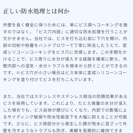
正しい防水処理とは何か
外壁を長く健全に保つためには、単にビス頭へコーキングを施
すのではなく、「ビス穴内部」に適切な防水処理を行うことが
欠かせません。当社では、ビスを打ち込む前に下穴を開け、内
部の切粉や粉塵をハンドブロワーで丁寧に除去したうえで、変
成シリコーンコーキングをビス穴に充填します。この手間をか
けることで、ビス周りに水分が侵入する経路を確実に断ち、外
壁内部への湿気・水分トラブルを根本から防ぐことができるの
です。※ビス穴が小さい場合はビス本体に変成シリコーンコー
キングを塗り付けてビスを打ちこんでいます。
また、当社ではステンレスやステンレス相当の防錆効果がある
ビスを採用しています。これにより、たとえ微量の水分が浸入
した場合でも、ビス自体が錆びにくくなり、内部での膨張によ
るサイディング破損や防水性能低下を大幅に抑えることが可能
です。さらに、ビス頭部分から発生した錆が雨水に混ざって外
壁を汚すようなトラブルも防ぎ、美観を長期的に維持できま