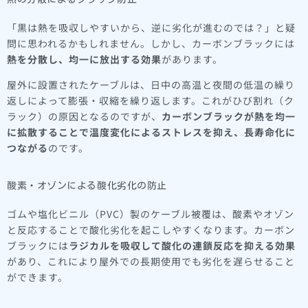
「黒は熱を吸収しやすいから、逆に劣化が進むのでは？」と疑
問に思われるかもしれません。しかし、カーボンブラックには
熱を分散し、均一に放出する効果
があります。
屋外に設置されたケーブルは、日中の高温と夜間の低温の繰り
返しによって膨張・収縮を繰り返します。これがひび割れ（ク
ラック）の原因となるのですが、
カーボンブラックが熱を均一
に拡散することで温度変化によるストレスを抑え、長寿命化に
つながる
のです。
酸素・オゾンによる酸化劣化の防止
ゴムや塩化ビニル（PVC）製のケーブル被覆は、酸素やオゾン
と反応することで酸化劣化を起こしやすくなります。カーボン
ブラックには
ラジカルを吸収して酸化の連鎖反応を抑える効果
があり、これにより屋外での長期使用でも劣化を遅らせること
ができます。