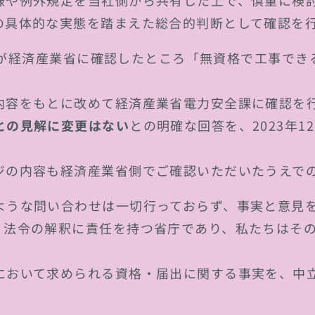
様や例外規定を当社側から共有した上で、慎重に検
の具体的な実態を踏まえた総合的判断として確認を
ザーが経済産業省に確認したところ「無資格で工事で
内容をもとに改めて経済産業省電力安全課に確認を
との見解に変更はない
との明確な回答を、2023年1
ジの内容も経済産業省側でご確認いただいたうえで
ような問い合わせは一切行っておらず、事実と意見
、法令の解釈に責任を持つ省庁であり、私たちはそ
において求められる資格・届出に関する事実を、中