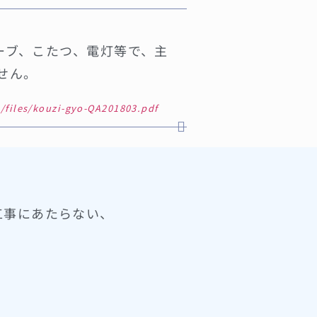
ーブ、こたつ、電灯等で、主
せん。
c/files/kouzi-gyo-QA201803.pdf
工事にあたらない、