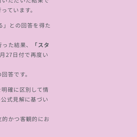
討いただいた結果で
行っています。
きる」との回答を得た
行った結果、
「スタ
2月27日付で再度い
の回答です。
を明確に区別して情
の公式見解に基づい
立的かつ客観的にお