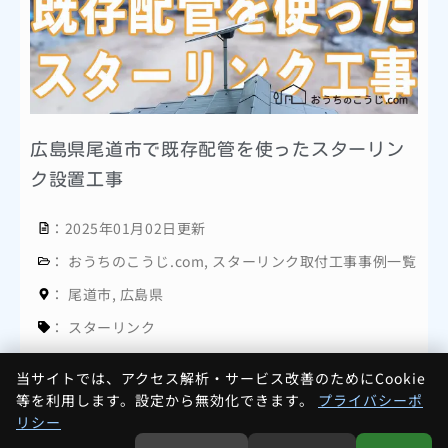
広島県尾道市で既存配管を使ったスターリン
ク設置工事
：2025年01月02日更新
：
おうちのこうじ.com
,
スターリンク取付工事事例一覧
：
尾道市
,
広島県
：
スターリンク
当サイトでは、アクセス解析・サービス改善のためにCookie
等を利用します。設定から無効化できます。
プライバシーポ
リシー