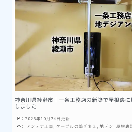
神奈川県綾瀬市｜一条工務店の新築で屋根裏に
しました
：2025年10月24日更新
：
アンテナ工事
,
ケーブルの繋ぎ変え
,
地デジ
,
屋根裏