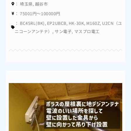
：
埼玉県
,
越谷市
：
75001円～100000円
：
BC45RL(BK)
,
EP2UBCB
,
HK-30K
,
M160Z
,
U2CN（ユ
ニコーンアンテナ）
,
サン電子
,
マスプロ電工