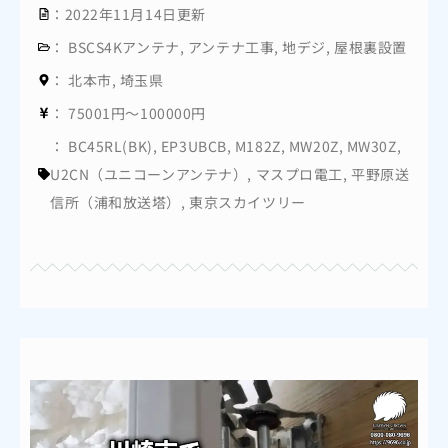
：2022年11月14日更新
：
BSCS4Kアンテナ
,
アンテナ工事
,
地デジ
,
屋根裏設置
：
北本市
,
埼玉県
：
75001円～100000円
：
BC45RL(BK)
,
EP3UBCB
,
M182Z
,
MW20Z
,
MW30Z
,
U2CN（ユニコーンアンテナ）
,
マスプロ電工
,
平野原送
信所（浦和放送塔）
,
東京スカイツリー