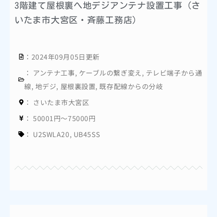
3階建て屋根裏へ地デジアンテナ設置工事（さ
いたま市大宮区・斉藤工務店）
：2024年09月05日更新
：
アンテナ工事
,
ケーブルの繋ぎ変え
,
テレビ端子から通
線
,
地デジ
,
屋根裏設置
,
既存配線からの分岐
：
さいたま市大宮区
：
50001円～75000円
：
U2SWLA20
,
UB45SS