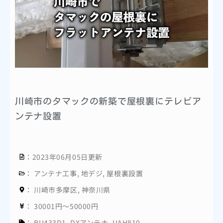
川崎市のタマックの新築で屋根裏にテレビア
ンテナ設置
：2023年06月05日更新
：
アンテナ工事
,
地デジ
,
屋根裏設置
：
川崎市多摩区
,
神奈川県
：
30001円～50000円
：
BU433D1
,
DXアンテナ
,
UAH810