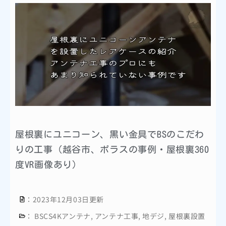
屋根裏にユニコーン、黒い金具でBSのこだわ
りの工事（越谷市、ポラスの事例・屋根裏360
度VR画像あり）
：2023年12月03日更新
：
BSCS4Kアンテナ
,
アンテナ工事
,
地デジ
,
屋根裏設置