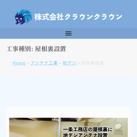
工事種別: 屋根裏設置
Home
»
アンテナ工事
»
地デジ
»
屋根裏設置