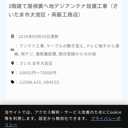
3階建て屋根裏へ地デジアンテナ設置工事（さ
いたま市大宮区・斉藤工務店）
：2024年09月05日更新
：
アンテナ工事
,
ケーブルの繋ぎ変え
,
テレビ端子から通
線
,
地デジ
,
屋根裏設置
,
既存配線からの分岐
：
さいたま市大宮区
：
50001円～75000円
：
U2SWLA20
,
UB45SS
当サイトでは、アクセス解析・サービス改善のためにCookie
等を利用します。設定から無効化できます。
プライバシーポ
リシー