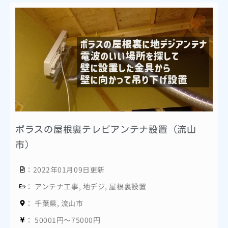
ポラスの屋根裏テレビアンテナ設置（流山
市）
：2022年01月09日更新
：
アンテナ工事
,
地デジ
,
屋根裏設置
：
千葉県
,
流山市
：
50001円～75000円