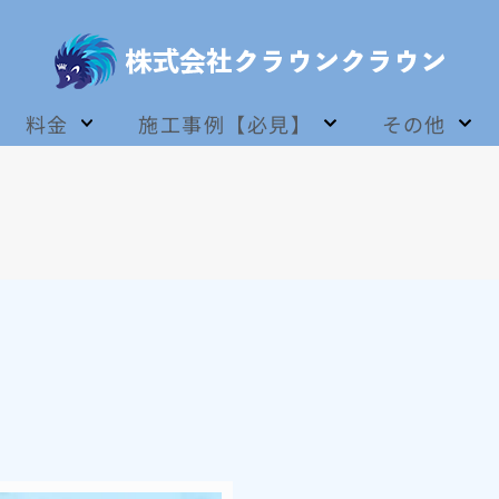
料金
施工事例【必見】
その他