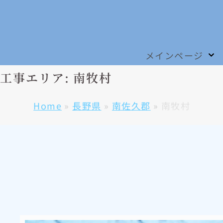
メインページ
工事エリア: 南牧村
Home
»
長野県
»
南佐久郡
»
南牧村