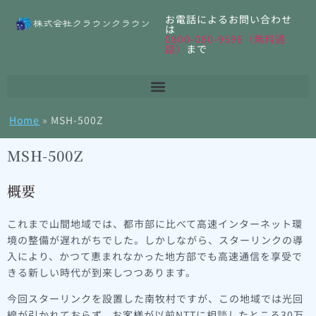
お電話によるお問い合わせ
は
0800-080-9696（無料通
話）
まで
Home
»
MSH-500Z
MSH-500Z
概要
これまで山間地域では、都市部に比べて高速インターネット環
境の整備が遅れがちでした。しかしながら、スターリンクの導
入により、かつて恵まれなかった地方部でも高速通信を享受で
きる新しい時代が到来しつつあります。
今回スターリンクを設置した南牧村ですが、この地域では光回
線が引かれておらず、お客様が以前NTTに相談したところ30万