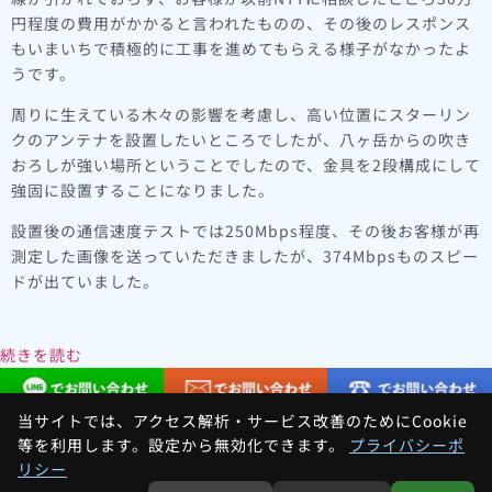
円程度の費用がかかると言われたものの、その後のレスポンス
もいまいちで積極的に工事を進めてもらえる様子がなかったよ
うです。
周りに生えている木々の影響を考慮し、高い位置にスターリン
クのアンテナを設置したいところでしたが、八ヶ岳からの吹き
おろしが強い場所ということでしたので、金具を2段構成にして
強固に設置することになりました。
設置後の通信速度テストでは250Mbps程度、その後お客様が再
測定した画像を送っていただきましたが、374Mbpsものスピー
ドが出ていました。
続きを読む
当サイトでは、アクセス解析・サービス改善のためにCookie
等を利用します。設定から無効化できます。
プライバシーポ
リシー
Home
»
MSH-500Z