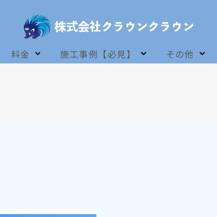
料金
施工事例【必見】
その他