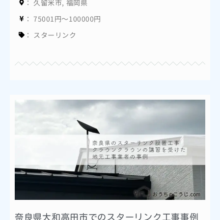
：
久留米市
,
福岡県
：
75001円～100000円
：
スターリンク
奈良県大和高田市でのスターリンク工事事例