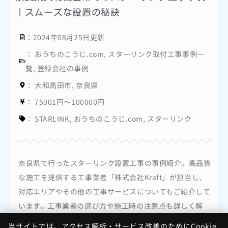
｜スムーズな設置の秘訣
：2024年08月25日更新
：
おうちのこうじ.com
,
スターリンク取付工事事例一
覧
,
登録会社の事例
：
大和高田市
,
奈良県
：
75001円～100000円
：
STARLINK
,
おうちのこうじ.com
,
スターリンク
奈良県で行ったスターリンク設置工事の事例紹介。高品質
な施工を提供する工事業者「株式会社Kraft」が担当し、
対応エリアやその他の工事サービスについてもご紹介して
います。工事業者の選び方や施工時の注意点も詳しく解
説。
当サイトでは、アクセス解析・サービス改善のためにCookie