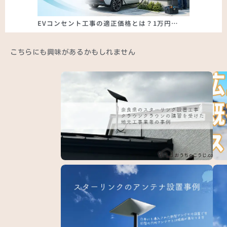
EVコンセント工事の適正価格とは？1万円…
こちらにも興味があるかもしれません
奈良県大和高田市でのスターリンク工事事例｜
広島
ス…
設…