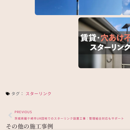
スターリンク新型アンテナの取付事例（屋上へ
東京
マ…
設…
埼玉県狭山市の賃貸新築住
設…
タグ：
スターリンク
PREVIOUS
茨城県龍ケ崎市UR団地でのスターリンク設置工事：管理組合対応もサポート
その他の施工事例