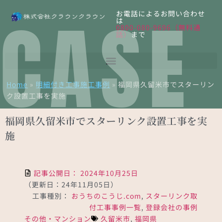
CASE
お電話によるお問い合わせ
は
0800-080-9696（無料通
話）
まで
Home
»
明細付き工事施工事例
»
福岡県久留米市でスターリン
ク設置工事を実施
福岡県久留米市でスターリンク設置工事を実
施
記事公開日：
2024年10月25日
（更新日：24年11月05日）
工事種別：
おうちのこうじ.com
,
スターリンク取
付工事事例一覧
,
登録会社の事例
その他・マンション
久留米市
,
福岡県