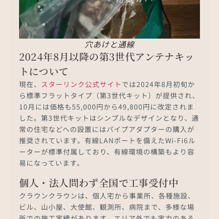
穴あけと通線
2024年8月以降の第3世代アンテナキッ
トについて
現在、
スターリンク公式サイト
では2024年8月初旬か
ら標準フラットタイプ（第3世代キット）が提供され、
10月には価格も55,000円から49,800円に改定されま
した。第3世代キットはシンプルなデザインとなり、通
常の住宅などへの設置にはパイプアダプターの購入が
推奨されています。有線LANポートを備えたWi-Fi6ル
ーターが標準付属しており、有線環境の構築もより容
易になっています。
個人・法人問わず全国で工事受付中
クラウンクラウンは、個人宅から事業所、各種施設、
ビル、山小屋、大使館、観測所、病院まで、多様な場
所での施工実績があります。エリア外でも実力のある