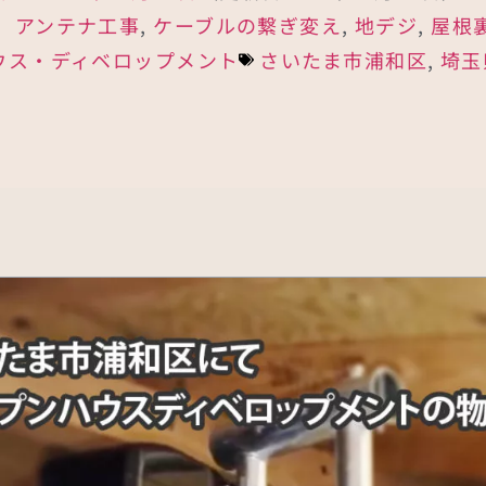
：
アンテナ工事
,
ケーブルの繋ぎ変え
,
地デジ
,
屋根
ウス・ディベロップメント
さいたま市浦和区
,
埼玉