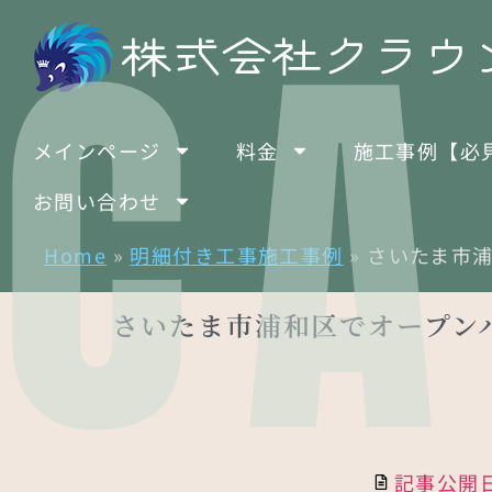
CA
メインページ
料金
施工事例【必
お問い合わせ
Home
»
明細付き工事施工事例
»
さいたま市
さいたま市浦和区でオープン
記事公開