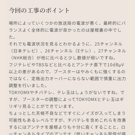
今回の工事のポイント
場所によっていくつかの放送局の電波が悪く、最終的にバ
ランスよく全体的に電波が良かったのは屋根裏の中でし
た。
それでも電波状況を見るとわかるように、25チャンネル
（日本テレビ）、26チャンネル（Eテレ）、27チャンネル
（NHK総合）が他に比べると少し数値が弱いですね。
フジテレビやTBSなどと比べるとアンテナ直下で10dBμV
以上の差があるので、ブースターはやみくもに強くするの
ではなく、定格出力オーバーにならない範囲で慎重に出力
調整を行いました。
TOKYOMXやチバテレ、テレ玉はしょうがないですね。で
すが、ブースターの調整によってTOKYOMXとテレ玉はギ
リギリ見ることができています。
ちょっとした天候不良などですぐにノイズが入ってしまう
可能性もあるレベルですが、チバテレを含めこれらを改善
するにはアンテナを屋根よりも十分に高くすることと、ロ
ーチャンネルタイプのアンテナ（低いチャンネル受信が得