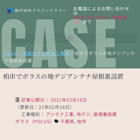
CASE
お電話によるお問い合わせ
は
0800-080-9696（無料通
話）
まで
Home
»
明細付き工事施工事例
»
柏市でポラスの地デジアンテ
ナ屋根裏設置
柏市でポラスの地デジアンテナ屋根裏設置
記事公開日：
2021年02月16日
（更新日：21年02月16日）
工事種別：
アンテナ工事
,
地デジ
,
屋根裏設置
ポラス（POLUS）
千葉県
,
柏市