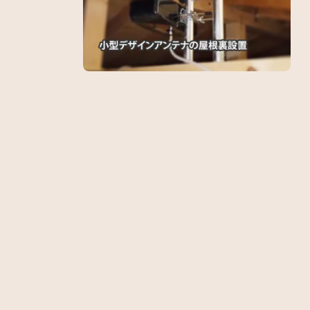
さいたま市浦和区でオープンハウスディベロッ
越谷
プ…
グ…
川崎市多摩区でアンテナ配線屋根裏通過の
豊島
4K8…