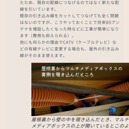
たため、既存の配線につなげるのではなく新たな配
線を引いています。
既存の引き込み線をカットしてつなげても全く問題
はないのですが、こうやっておくことで将来BSアン
テナを増設したくなった時などに工事が簡単になり
ます（費用も抑えられる）。
他にも何らかの理由でCATV（ケーブルテレビ）な
どの有線テレビに変更する場合も、屋外の引き込み
線がそのまま使えます。
屋根裏から壁の中を覗き込んだとき、マルチ
メディアボックスの上が開いているとこのよ