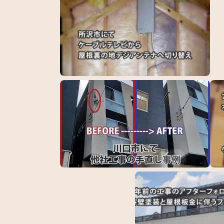
所沢市にてケーブルテレビから地デジアンテナ
ポラ
入…
川口市にてアンテナ手直し工事
さい
プ…