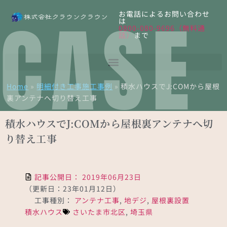
CASE
お電話によるお問い合わせ
は
0800-080-9696（無料通
話）
まで
Home
»
明細付き工事施工事例
»
積水ハウスでJ:COMから屋根
裏アンテナへ切り替え工事
積水ハウスでJ:COMから屋根裏アンテナへ切
り替え工事
記事公開日：
2019年06月23日
（更新日：23年01月12日）
工事種別：
アンテナ工事
,
地デジ
,
屋根裏設置
積水ハウス
さいたま市北区
,
埼玉県