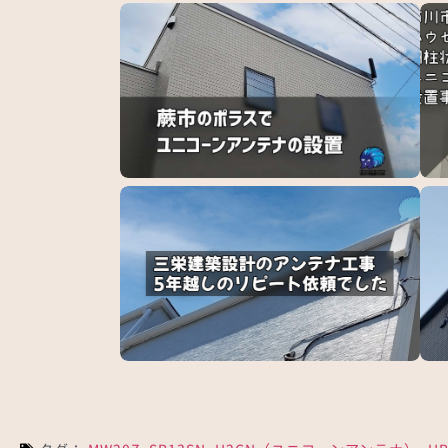
蕨市でポラスの新築にユニコーンアンテナ設置
市川
ア…
練馬区で三栄建築設計のフラットテレビアンテ
某有
ナ…
事…