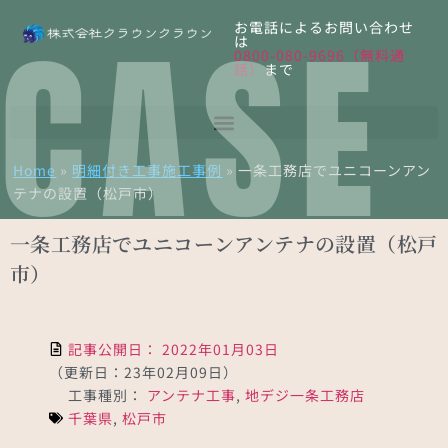
CASE
お電話によるお問い合わせ
は
0800-080-9696（無料通
話）
まで
Home
»
明細付き工事施工事例
»
一条工務店でユニコーンアン
テナの設置（松戸市）
一条工務店でユニコーンアンテナの設置（松戸
市）
記事公開日：
2022年01月03日
（更新日：23年02月09日）
工事種別：
アンテナ工事
,
地デジ
一条工務店
千葉県
,
松戸市