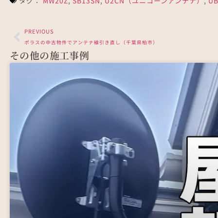
タグ：
MW20Z
,
SB13SN
,
U2CN（ユニコーンアンテナ）
,
UB
PREVIOUS
ポラスの中古物件でアンテナ線引き直し（千葉県柏市）
その他の施工事例