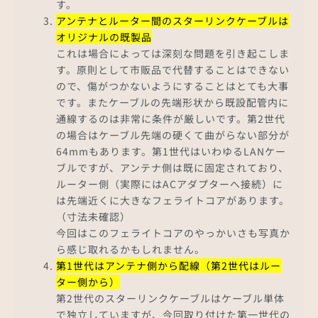
す。
アンテナとルーター間のスターリンクケーブルは
オリジナルの既製品
これは場合によっては深刻な問題を引き起こしま
す。原則として市販品で代替することはできない
ので、傷がつかないようにすることはとても大事
です。またケーブルの先端形状から既設配管内に
通線するのは非常に条件が厳しいです。第2世代
の場合はケーブル先端の硬くて曲がらない部分が
64mmもあります。第1世代はいわゆるLANケー
ブルですが、アンテナ側は既に固定されており、
ルーター側（実際にはACアダプターへ接続）に
は先端近くに大きなフェライトコアがあります。
（寸法未確認）
今回はこのフェライトコアのやっかいさも写真か
ら感じ取れるかもしれません。
第1世代はアンテナ側から配線（第2世代はルー
ター側から）
第2世代のスターリンクケーブルはケーブル単体
で独立していますが、今回取り付けた第一世代の