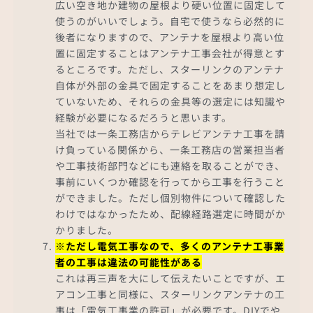
広い空き地か建物の屋根より硬い位置に固定して
使うのがいいでしょう。自宅で使うなら必然的に
後者になりますので、アンテナを屋根より高い位
置に固定することはアンテナ工事会社が得意とす
るところです。ただし、スターリンクのアンテナ
自体が外部の金具で固定することをあまり想定し
ていないため、それらの金具等の選定には知識や
経験が必要になるだろうと思います。
当社では一条工務店からテレビアンテナ工事を請
け負っている関係から、一条工務店の営業担当者
や工事技術部門などにも連絡を取ることができ、
事前にいくつか確認を行ってから工事を行うこと
ができました。ただし個別物件について確認した
わけではなかったため、配線経路選定に時間がか
かりました。
※ただし電気工事なので、多くのアンテナ工事業
者の工事は違法の可能性がある
これは再三声を大にして伝えたいことですが、エ
アコン工事と同様に、スターリンクアンテナの工
事は「電気工事業の許可」が必要です。DIYでや