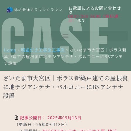
CASE
お電話によるお問い合わせ
は
0800-080-9696（無料通
話）
まで
Home
»
明細付き工事施工事例
»
さいたま市大宮区｜ポラス新
築戸建ての屋根裏に地デジアンテナ・バルコニーにBSアンテ
ナ設置
さいたま市大宮区｜ポラス新築戸建ての屋根裏
に地デジアンテナ・バルコニーにBSアンテナ
設置
記事公開日：
2025年09月13日
（更新日：25年09月13日）
工事種別：
BSCS4Kアンテナ
,
アンテナ工事
,
地デ