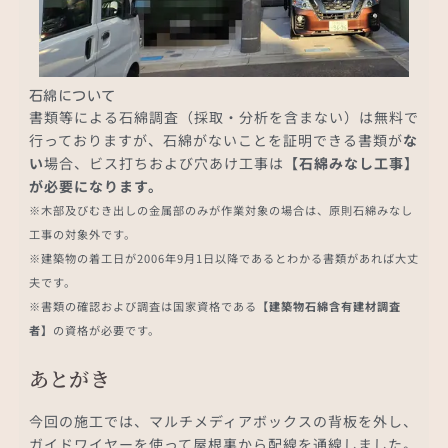
石綿について
書類等による石綿調査（採取・分析を含まない）は無料で
行っておりますが、石綿がないことを証明できる書類が
な
い
場合、ビス打ちおよび穴あけ工事は
【石綿みなし工事】
が必要になります。
※木部及びむき出しの金属部のみが作業対象の場合は、原則石綿みなし
工事の対象外です。
※建築物の着工日が2006年9月1日以降であるとわかる書類があれば大丈
夫です。
※書類の確認および調査は国家資格である
【建築物石綿含有建材調査
者】
の資格が必要です。
あとがき
今回の施工では、マルチメディアボックスの背板を外し、
ガイドワイヤーを使って屋根裏から配線を通線しました。