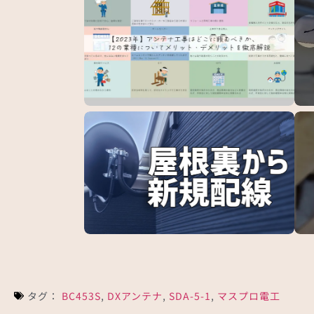
【2023年】アンテナ工事はどこに頼むべき
ポラ
か…
県…
川崎市多摩区でアンテナ配線屋根裏通過の
屋根
4K8…
り…
タグ：
BC453S
,
DXアンテナ
,
SDA-5-1
,
マスプロ電工