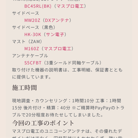
BC45RL(BK)
（
マスプロ電工
）
サイドベース
MW20Z
（
DXアンテナ
）
サイドベース（黒色）
HK-30K
（
サン電子
）
マスト（ZAM）
M160Z
（
マスプロ電工
）
アンテナケーブル
S5CFBT
（3重シールド同軸ケーブル）
取り付けた機器の説明書は、工事明細、保証書ととも
に提供しています。
施工時間
現地調査・カウンセリング：1時間10分 工事：1時間
15分 後片付け・精算：40分 ※ご精算時PayPayのトラ
ブルで20分程度お待たせしてしまいました。
今回の工事のポイント
マスプロ電工のユニコーンアンテナは、その優れたデ
ザインだけでなく、円柱形状にもかかわらず、強い指