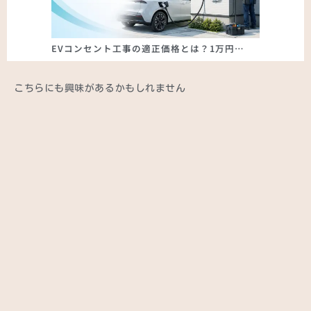
EVコンセント工事の適正価格とは？1万円…
こちらにも興味があるかもしれません
川崎市多摩区でアンテナ配線屋根裏通過の
北本
4K8…
ナ…