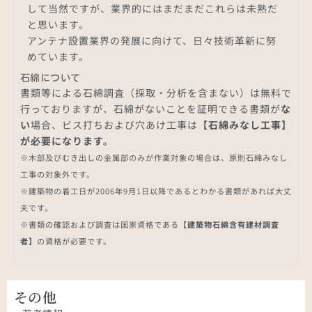
して当然ですが、業界的にはまだまだこれらは未熟だ
と思います。
アンテナ設置業界の発展に向けて、日々技術革新に努
めています。
石綿について
書類等による石綿調査（採取・分析を含まない）は無料で
行っておりますが、石綿がないことを証明できる書類が
な
い
場合、ビス打ちおよび穴あけ工事は
【石綿みなし工事】
が必要になります。
※木部及びむき出しの金属部のみが作業対象の場合は、原則石綿みなし
工事の対象外です。
※建築物の着工日が2006年9月1日以降であるとわかる書類があれば大丈
夫です。
※書類の確認および調査は国家資格である
【建築物石綿含有建材調査
者】
の資格が必要です。
その他