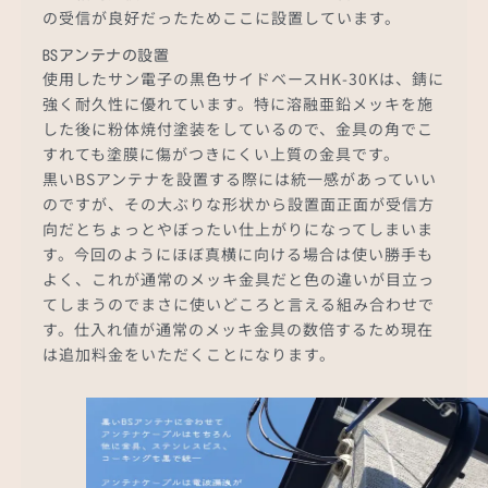
の受信が良好だったためここに設置しています。
BSアンテナの設置
使用したサン電子の黒色サイドベースHK-30Kは、錆に
強く耐久性に優れています。特に溶融亜鉛メッキを施
した後に粉体焼付塗装をしているので、金具の角でこ
すれても塗膜に傷がつきにくい上質の金具です。
黒いBSアンテナを設置する際には統一感があっていい
のですが、その大ぶりな形状から設置面正面が受信方
向だとちょっとやぼったい仕上がりになってしまいま
す。今回のようにほぼ真横に向ける場合は使い勝手も
よく、これが通常のメッキ金具だと色の違いが目立っ
てしまうのでまさに使いどころと言える組み合わせで
す。仕入れ値が通常のメッキ金具の数倍するため現在
は追加料金をいただくことになります。