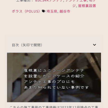
ジ
,
屋根裏設置
ポラス（POLUS）
埼玉県
,
越谷市
目次（矢印で開閉）
こちらの施工事例の工事価格は2023年12月時点の工事