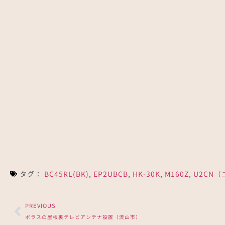
某有名アンテナ工事会社で断られたアンテナ工
さい
事…
に…
板橋区でポラスの新築物件
ア…
タグ：
BC45RL(BK)
,
EP2UBCB
,
HK-30K
,
M160Z
,
U2CN
PREVIOUS
ポラスの屋根裏テレビアンテナ設置（流山市）