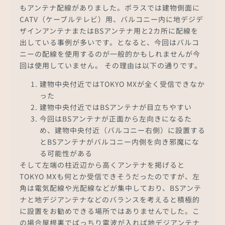
もアンテナ配線がありました。ポラスでは建物側面に
CATV（ケーブルテレビ）用、バルコニー内に地デジデ
ザインアンテナまたはBSアンテナ用と2カ所に配線を
出している事例が多いです。となると、今回はバルコ
ニーの配線を使用するのが一般的かもしれませんが今
回は使用していません。 その理由は以下の通りです。
建物中央付近ではTOKYO MXが全く受信できなか
った
建物中央付近ではBSアンテナが目立ちやすい
今回はBSアンテナが正面から左向きになるた
め、建物中央付近（バルコニー右側）に設置する
とBSアンテナがバルコニー内側を向き邪魔にな
る可能性がある
そして左端の柱近辺から高くアンテナを掲げると
TOKYO MXも何とか受信できそうだったのですが、左
角は電気配線や光配線などが集中しており、BSアンテ
ナと地デジアンテナなどのバランスを考えると積極的
に設置をお勧めできる場所ではありませんでした。こ
の場合屋根裏でばっちり電波が入れば地デジアンテナ