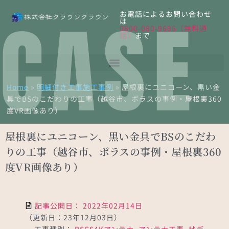
CASE
お電話によるお問い合わせ
は
0800-080-9696（無料通
話）
まで
Home
»
明細付き工事施工事例
»
屋根裏にユニコーン、黒い金
具でBSのこだわりの工事（越谷市、ポラスの事例・屋根裏360
度VR画像あり）
屋根裏にユニコーン、黒い金具でBSのこだわ
りの工事（越谷市、ポラスの事例・屋根裏360
度VR画像あり）
記事公開日：
2022年02月14日
（更新日：23年12月03日）
工事種別：
BSCS4Kアンテナ
,
アンテナ工事
,
地デ