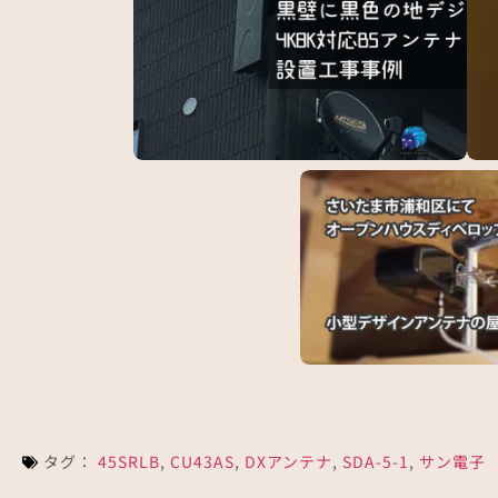
タマホームで黒色BSと地デジアンテナ工事
柏市
（千…
さいたま市浦和区でオープ
プ…
タグ：
45SRLB
,
CU43AS
,
DXアンテナ
,
SDA-5-1
,
サン電子