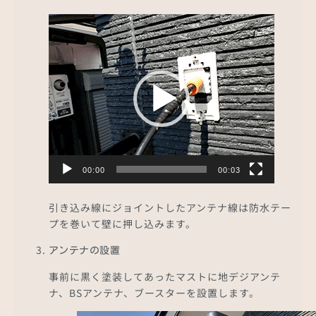
動
画
プ
レ
ー
ヤ
ー
00:00
00:03
引き込み線にジョイントしたアンテナ線は防水テー
プを巻いて壁に押し込みます。
アンテナの設置
事前に黒く塗装してあったマストに地デジアンテ
ナ、BSアンテナ、ブースターを設置します。