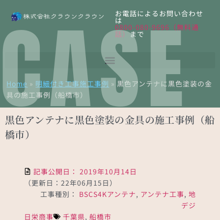
CASE
お電話によるお問い合わせ
は
0800-080-9696（無料通
話）
まで
Home
»
明細付き工事施工事例
»
黒色アンテナに黒色塗装の金
具の施工事例（船橋市）
黒色アンテナに黒色塗装の金具の施工事例（船
橋市）
記事公開日：
2019年10月14日
（更新日：22年06月15日）
工事種別：
BSCS4Kアンテナ
,
アンテナ工事
,
地
デジ
日栄商事
千葉県
,
船橋市