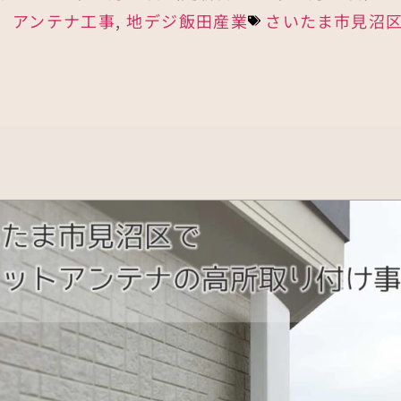
：
アンテナ工事
,
地デジ
飯田産業
さいたま市見沼