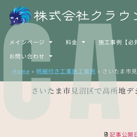
CA
メインページ
料金
施工事例【必
お問い合わせ
Home
»
明細付き工事施工事例
»
さいたま市
さいたま市見沼区で高所地デ
記事公開