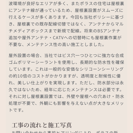
波環境が良好なエリアが多く、またポラスの住宅は屋根裏
にアンテナ線が通っているため、屋根裏設置がスムーズに
行えるケースが多くあります。今回も当社ポリシーに基づ
き、屋根裏での既存配線切替ではなく、アンテナからマル
チメディアボックスまで新規で配線。将来のBSアンテナ
追加や屋外アンテナ・CATVへの切替時にも屋根裏作業が
不要な、メンテナンス性の高い施工としました。
屋外設置の場合、当社ではビス穴一つひとつに強力な合成
ゴムポリマーシーラントを使用し、長期的な防水性を確保
しています。これは一般的な安価なシリコーンシーリング
の約10倍のコストがかかりますが、透明度と耐候性に優
れ、美しい仕上がりを実現します。ただし、防水部分は永
久ではないため、経年に応じたメンテナンスは必要です。
それに対し屋根裏設置では、外壁や屋根への穴あけ・防水
処理が不要で、外観にも影響を与えない点が大きなメリッ
トです。
工事の流れと施工写真
お問い合わせから事前ヒアリングにより、ポラスの新