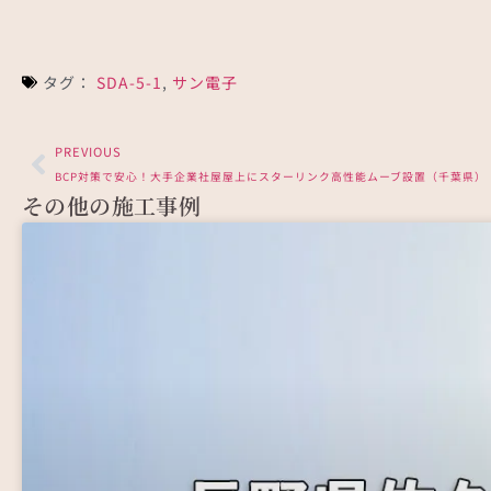
さいたま市浦和区でオープンハウスディベロッ
川崎
プ…
4K
タグ：
SDA-5-1
,
サン電子
PREVIOUS
BCP対策で安心！大手企業社屋屋上にスターリンク高性能ムーブ設置（千葉県）
その他の施工事例