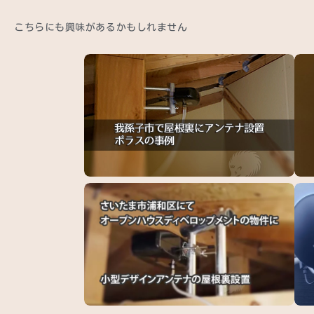
こちらにも興味があるかもしれません
我孫子市でテレビアンテナの屋根裏設置（ポラ
柏市
ス…