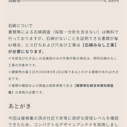
消費税
5,900円
石綿について
書類等による石綿調査（採取・分析を含まない）は無料で
行っておりますが、石綿がないことを証明できる書類が
な
い
場合、ビス打ちおよび穴あけ工事は
【石綿みなし工事】
が必要になります。
※木部及びむき出しの金属部のみが作業対象の場合は、原則石綿みなし
工事の対象外です。
※建築物の着工日が2006年9月1日以降であるとわかる書類があれば大丈
夫です。
※書類の確認および調査は国家資格である
【建築物石綿含有建材調査
者】
の資格が必要です。
あとがき
今回は屋根裏の頂点付近で非常に良好な受信レベルを確認
できたため、コンパクトなデザインアンテナを採用しまし