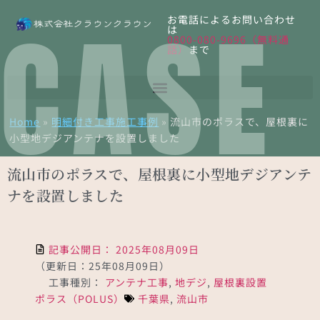
CASE
お電話によるお問い合わせ
は
0800-080-9696（無料通
話）
まで
Home
»
明細付き工事施工事例
»
流山市のポラスで、屋根裏に
小型地デジアンテナを設置しました
流山市のポラスで、屋根裏に小型地デジアンテ
ナを設置しました
記事公開日：
2025年08月09日
（更新日：25年08月09日）
工事種別：
アンテナ工事
,
地デジ
,
屋根裏設置
ポラス（POLUS）
千葉県
,
流山市