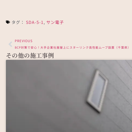
さいたま市浦和区でオープンハウスディベロッ
川崎
プ…
4K
タグ：
SDA-5-1
,
サン電子
PREVIOUS
BCP対策で安心！大手企業社屋屋上にスターリンク高性能ムーブ設置（千葉県）
その他の施工事例