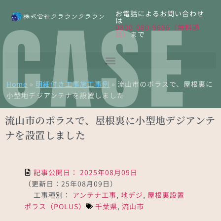
CASE
お電話によるお問い合わせ
は
0800-080-9696（無料通
話）
まで
Home
»
明細付き工事施工事例
»
流山市のポラスで、屋根裏に
小型地デジアンテナを設置しました
流山市のポラスで、屋根裏に小型地デジアンテ
ナを設置しました
記事公開日：
2025年08月09日
（更新日：25年08月09日）
工事種別：
アンテナ工事
,
地デジ
,
屋根裏設置
ポラス（POLUS）
千葉県
,
流山市