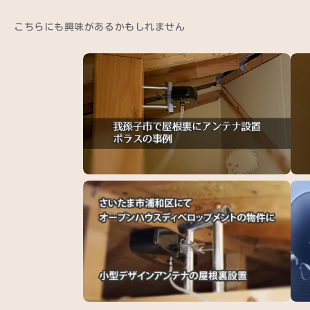
こちらにも興味があるかもしれません
我孫子市でテレビアンテナの屋根裏設置（ポラ
柏市
ス…