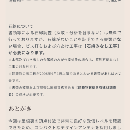
消費税
5,900円
石綿について
書類等による石綿調査（採取・分析を含まない）は無料で
行っておりますが、石綿がないことを証明できる書類が
な
い
場合、ビス打ちおよび穴あけ工事は
【石綿みなし工事】
が必要になります。
※木部及びむき出しの金属部のみが作業対象の場合は、原則石綿みなし
工事の対象外です。
※建築物の着工日が2006年9月1日以降であるとわかる書類があれば大丈
夫です。
※書類の確認および調査は国家資格である
【建築物石綿含有建材調査
者】
の資格が必要です。
あとがき
今回は屋根裏の頂点付近で非常に良好な受信レベルを確認
できたため、コンパクトなデザインアンテナを採用しまし