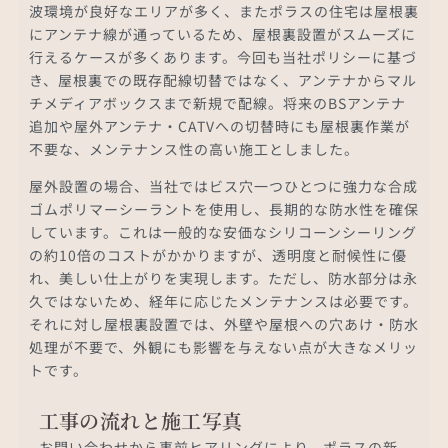
波環境が良好なエリアが多く、またポラスの住宅は屋根裏
にアンテナ線が通っているため、屋根裏設置がスムーズに
行えるケースが多くあります。今回も当社ポリシーに基づ
き、屋根裏での既存配線切替ではなく、アンテナからマル
チメディアボックスまで新規で配線。将来のBSアンテナ
追加や屋外アンテナ・CATVへの切替時にも屋根裏作業が
不要な、メンテナンス性の高い施工としました。
屋外設置の場合、当社ではビス穴一つひとつに強力な合成
ゴムポリマーシーラントを使用し、長期的な防水性を確保
しています。これは一般的な安価なシリコーンシーリング
の約10倍のコストがかかりますが、透明度と耐候性に優
れ、美しい仕上がりを実現します。ただし、防水部分は永
久ではないため、経年に応じたメンテナンスは必要です。
それに対し屋根裏設置では、外壁や屋根への穴あけ・防水
処理が不要で、外観にも影響を与えない点が大きなメリッ
トです。
工事の流れと施工写真
お問い合わせから事前ヒアリングにより、ポラスの新