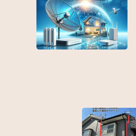
スターリンクで快適なホームネットワークを実
埼玉
現…
替…
東京都内のアパートでスターリンクアンテナの
東京
設…
設…