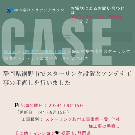
CASE
お電話によるお問い合わせ
は
0800-080-9696（無料通
話）
まで
Home
»
明細付き工事施工事例
»
静岡県裾野市でスターリンク
設置とアンテナ工事の手直しを行いました
静岡県裾野市でスターリンク設置とアンテナ工
事の手直しを行いました
記事公開日：
2024年09月15日
（更新日：24年09月15日）
工事種別：
スターリンク取付工事事例一覧
,
他社
様工事の手直し
その他・マンション
裾野市
,
静岡県