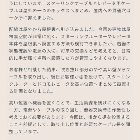
うにしています。スターリンクケーブルとレピータ用ケー
ブルは屋外の一つのボックスへまとめ、屋内への貫通穴は
一か所に抑えました。
配線は屋外から屋根裏へ引き込みました。今回の建物は屋
根裏空間が非常に広く、スターリンクルーターやレピータ
本体を屋根裏へ設置する方法も検討できましたが、機器の
状態確認や電源の入切、将来の交換などを考えると、日常
的に手が届く場所へ設置した方が管理しやすくなります。
お客様と相談した結果、吹き抜け部分のやや高い壁からケ
ーブルを取り出し、後日お客様が棚を設けて、スターリン
クルーターとドコモレピータを高い位置へまとめて設置す
る計画となりました。
高い位置へ機器を置くことで、生活動線を妨げにくくなる
一方、電源やケーブルの取り回し、機器交換時の作業性も
考えておく必要があります。今回は、後から棚を設置する
ことを前提として、取り出し位置と必要なケーブル長を調
整しています。