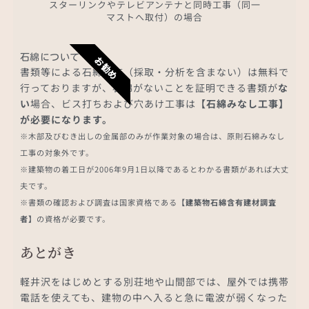
スターリンクやテレビアンテナと同時工事（同一
マストへ取付）の場合
石綿について
お勧め
書類等による石綿調査（採取・分析を含まない）は無料で
行っておりますが、石綿がないことを証明できる書類が
な
い
場合、ビス打ちおよび穴あけ工事は
【石綿みなし工事】
が必要になります。
※木部及びむき出しの金属部のみが作業対象の場合は、原則石綿みなし
工事の対象外です。
※建築物の着工日が2006年9月1日以降であるとわかる書類があれば大丈
夫です。
※書類の確認および調査は国家資格である
【建築物石綿含有建材調査
者】
の資格が必要です。
あとがき
軽井沢をはじめとする別荘地や山間部では、屋外では携帯
電話を使えても、建物の中へ入ると急に電波が弱くなった