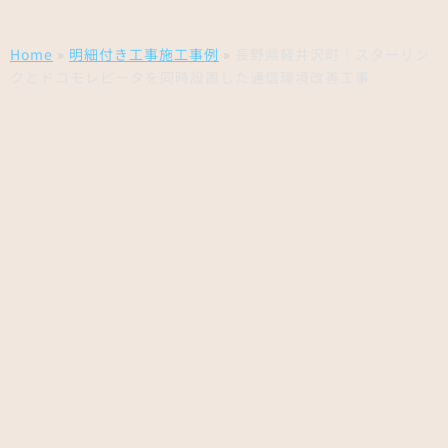
Home
»
明細付き工事施工事例
»
長野県軽井沢町｜スターリン
クとドコモレピータを同時設置した通信環境改善工事