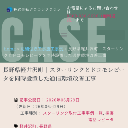
CASE
お電話によるお問い合わせ
は
0800-080-9696（無料通
話）
まで
Home
»
明細付き工事施工事例
»
長野県軽井沢町｜スターリン
クとドコモレピータを同時設置した通信環境改善工事
長野県軽井沢町｜スターリンクとドコモレピー
タを同時設置した通信環境改善工事
記事公開日：
2026年06月29日
（更新日：26年06月29日）
工事種別：
スターリンク取付工事事例一覧
,
携帯
電話レピータ
軽井沢町
,
長野県