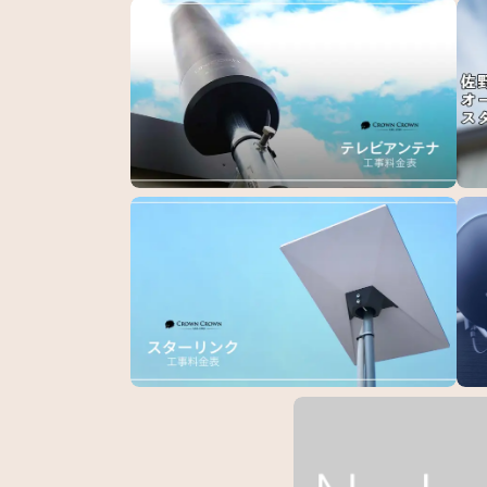
アンテナ工事料金表
栃木
事…
STARLINK（スターリンク）取り付け工事…
川崎
4K