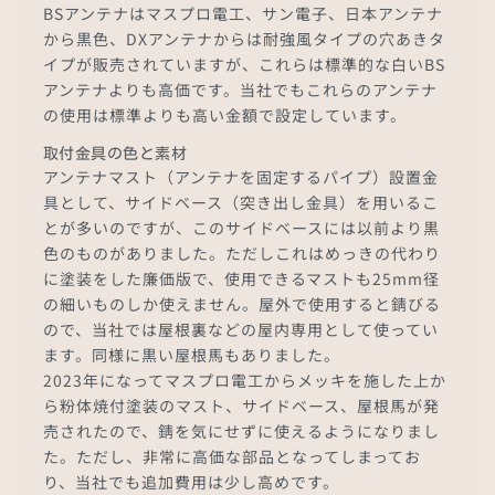
BSアンテナはマスプロ電工、サン電子、日本アンテナ
から黒色、DXアンテナからは耐強風タイプの穴あきタ
イプが販売されていますが、これらは標準的な白いBS
アンテナよりも高価です。当社でもこれらのアンテナ
の使用は標準よりも高い金額で設定しています。
取付金具の色と素材
アンテナマスト（アンテナを固定するパイプ）設置金
具として、サイドベース（突き出し金具）を用いるこ
とが多いのですが、このサイドベースには以前より黒
色のものがありました。ただしこれはめっきの代わり
に塗装をした廉価版で、使用できるマストも25mm径
の細いものしか使えません。屋外で使用すると錆びる
ので、当社では屋根裏などの屋内専用として使ってい
ます。同様に黒い屋根馬もありました。
2023年になってマスプロ電工からメッキを施した上か
ら粉体焼付塗装のマスト、サイドベース、屋根馬が発
売されたので、錆を気にせずに使えるようになりまし
た。ただし、非常に高価な部品となってしまってお
り、当社でも追加費用は少し高めです。