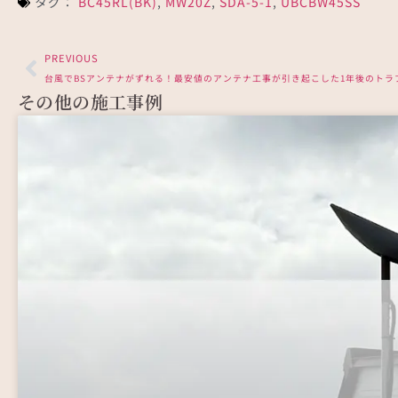
タグ：
BC45RL(BK)
,
MW20Z
,
SDA-5-1
,
UBCBW45SS
PREVIOUS
台風でBSアンテナがずれる！最安値のアンテナ工事が引き起こした1年後のトラ
その他の施工事例