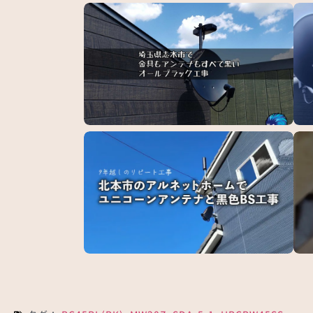
埼玉県志木市で黒色テレビアンテナセット工事
川崎
4K
北本市のアルネットホームでユニコーンアンテ
屋根
ナ…
り…