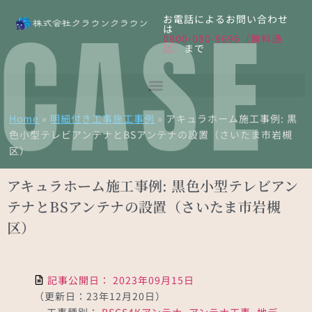
CASE
お電話によるお問い合わせ
は
0800-080-9696（無料通
話）
まで
Home
»
明細付き工事施工事例
»
アキュラホーム施工事例: 黒
色小型テレビアンテナとBSアンテナの設置（さいたま市岩槻
区）
アキュラホーム施工事例: 黒色小型テレビアン
テナとBSアンテナの設置（さいたま市岩槻
区）
記事公開日：
2023年09月15日
（更新日：23年12月20日）
工事種別：
BSCS4Kアンテナ
,
アンテナ工事
,
地デ