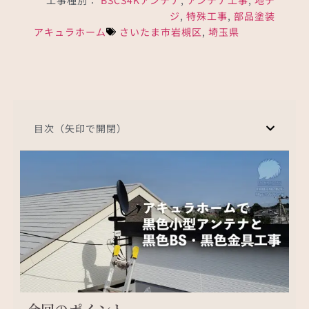
ジ
,
特殊工事
,
部品塗装
アキュラホーム
さいたま市岩槻区
,
埼玉県
目次（矢印で開閉）