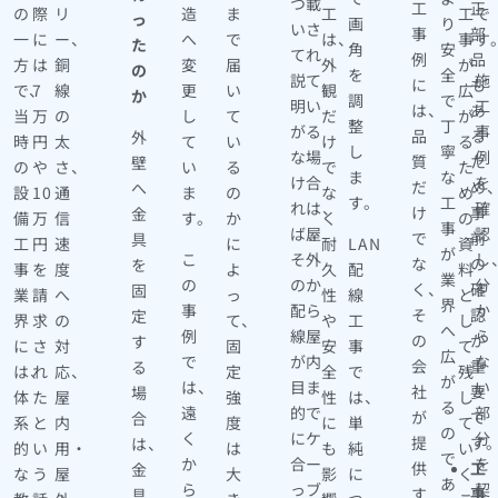
つ
載
工
正
の
際
リ
造
ま
工
工
で
っ
画
り
い
さ
事
部
一
に
ー、
へ
で
は、
事
す
た
角
安
て
れ
例
品
方
は
銅
変
届
外
が
の
を
全
説
て
施
に
も
で、
7
線
更
い
観
広
か
調
で
明
い
工
は、
あ
当
万
の
し
て
だ
が
整
丁
が
る
事
品
る
外
時
円
太
て
い
け
る
し
寧
な
場
例
質
た
壁
の
や
さ、
い
る
で
た
ま
な
け
合
を
だ
め
へ
設
10
通
ま
の
な
め
す。
工
れ
は、
確
け
事
金
備
万
信
す。
か
く
の
事
ば、
屋
認
で
前
具
工
円
速
に
耐
LAN
資
が
こ
そ
外
し
な
の
を
事
を
度
よ
久
配
料
業
の
の
か
分
く、
確
固
業
請
へ
っ
性
線
と
界
事
配
ら
か
そ
認
定
界
求
の
て、
や
工
し
へ
例
線
屋
ら
の
が
す
に
さ
対
固
安
事
て
広
で
が
内
な
会
重
る
は、
れ
応、
定
全
で
残
が
は、
目
ま
い
社
要
場
体
た
屋
強
性
は、
し
る
遠
的
で
部
が
で
合
系
と
内
度
に
単
て
の
く
に
ケ
分
提
す
は、
的
い
用・
は
も
純
い
で
か
合
ー
を
供
工
金
な
う
屋
大
影
に
く
あ
ら
っ
ブ
契
す
事
具