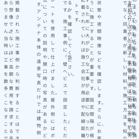
あ
ら
掲
で
る
う
状
で
を
す。
ト
異
つ
に
ー
載
る
よ
り
想
載
す。
か
に
態
な
紹
ア
で
な
い
つ
ト
さ
た
う
ま
像
さ
を
施
や
く、
介
ン
す。
り、
て
い
を
施
れ
め
に
せ
で
れ
確
工
夜
同
し
テ
ほ
施
て
使
工
て
に
見
ん。
き
た
認
す
間
業
て
ナ
か
主
の
用
事
い
大
せ
当
な
施
し
る
映
者
い
本
の
が
説
し
例
れ
が
な
時
い
工
て
こ
像
が
ま
体
施
用
明
て
に
ば、
か
が
は、
ほ
事
く
と
な
新
す。
の
工
意
や、
仕
「外
施
り
ら
工
ど
例
だ
が
ど
し
遠
事
す
開
上
壁
工
な
お
最
事
高
か
さ
重
を
い
景
例
る
口
げ
へ
会
工
客
終
を
額
ら
い。
要
確
材
写
と
範
時
ま
ビ
社
事
様
的
数
な
判
で
認
料
真
ほ
囲
の
し
ス
が
が
か
に
多
費
断
す。
し
や
だ
ぼ
と
写
た。
で
用
必
ら
高
く
用
す
ま
施
け
同
工
真
屋
固
途
要
固
お
額
こ
を
る
す。
工
で
じ
事
が
外
定
や
に
定
預
な
な
請
こ
さ
方
は、
文
会
あ
側
し
配
な
間
か
料
す
求
と
ら
法
建
章
社
る
に
た」
線
っ
隔
り
金
こ
す
は
に、
を
物
が
が
か
は
と
距
た
が
し
を
と
る
で
お
知
側
使
用
ど
ボ
だ
離
り
極
た
請
で
手
き
客
り、