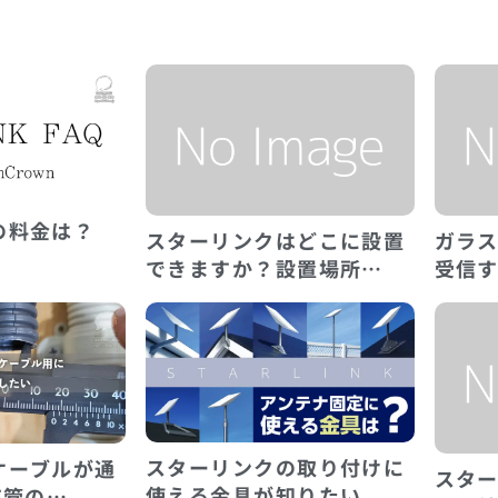
の料金は？
スターリンクはどこに設置
ガラ
できますか？設置場所…
受信
スターリンクの取り付けに
ケーブルが通
スタ
使える金具が知りたい
F管の…