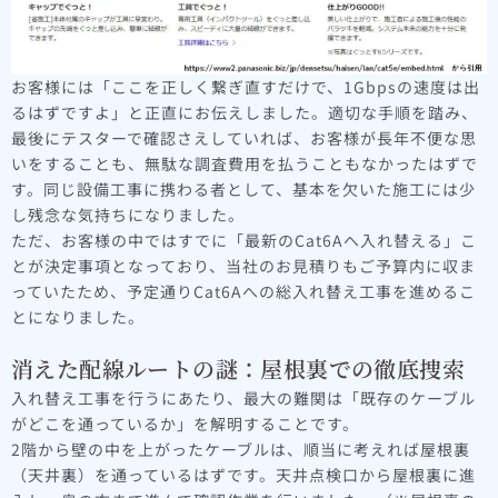
お客様には「ここを正しく繋ぎ直すだけで、1Gbpsの速度は出
るはずですよ」と正直にお伝えしました。適切な手順を踏み、
最後にテスターで確認さえしていれば、お客様が長年不便な思
いをすることも、無駄な調査費用を払うこともなかったはずで
す。同じ設備工事に携わる者として、基本を欠いた施工には少
し残念な気持ちになりました。
ただ、お客様の中ではすでに「最新のCat6Aへ入れ替える」こ
とが決定事項となっており、当社のお見積りもご予算内に収ま
っていたため、予定通りCat6Aへの総入れ替え工事を進めるこ
とになりました。
消えた配線ルートの謎：屋根裏での徹底捜索
入れ替え工事を行うにあたり、最大の難関は「既存のケーブル
がどこを通っているか」を解明することです。
2階から壁の中を上がったケーブルは、順当に考えれば屋根裏
（天井裏）を通っているはずです。天井点検口から屋根裏に進