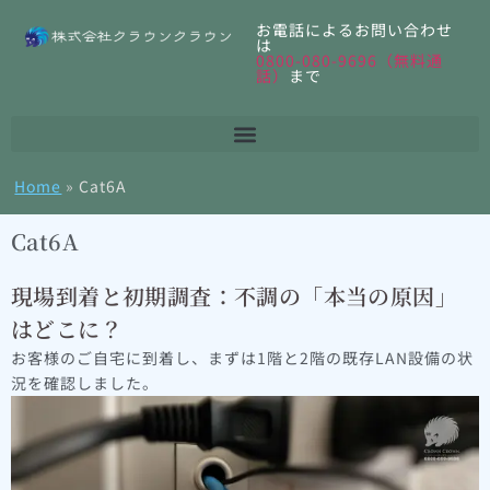
お電話によるお問い合わせ
は
0800-080-9696（無料通
話）
まで
Home
»
Cat6A
Cat6A
現場到着と初期調査：不調の「本当の原因」
はどこに？
お客様のご自宅に到着し、まずは1階と2階の既存LAN設備の状
況を確認しました。